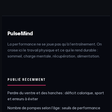
70% de sucre en
rassasiante sans
moins pour vos
excès de sucre
collations
PulseMind
La performance ne se joue pas qu'à l'entraînement. On
croise ici le travail physique et ce qui le rend durable :
sommeil, charge mentale, récupération, alimentation.
PUBLIÉ RÉCEMMENT
Perdre du ventre et des hanches : déficit calorique, sport
et erreurs à éviter
Nombre de pompes selon l'âge : seuils de performance