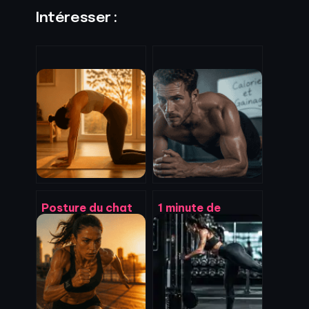
Intéresser :
Posture du chat
1 minute de
en yoga : 4
gainage : calcul
variantes pour
réel des calories
libérer votre
et facteurs
colonne
d’optimisation
vertébrale
métabolique