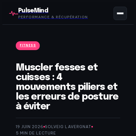
PulseMind
PERFORMANCE & RÉCUPÉRATION
FITNESS
Muscler fesses et
cuisses : 4
mouvements piliers et
les erreurs de posture
à éviter
19 JUIN 2026
SOLVEIG LAVERGNAT
·
·
5 MIN DE LECTURE