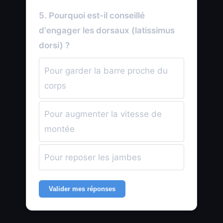
5. Pourquoi est-il conseillé
d'engager les dorsaux (latissimus
dorsi) ?
Pour garder la barre proche du
corps
Pour augmenter la vitesse de
montée
Pour reposer les jambes
Valider mes réponses