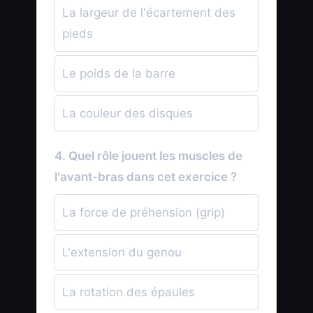
La largeur de l'écartement des
pieds
Le poids de la barre
La couleur des disques
4. Quel rôle jouent les muscles de
l'avant-bras dans cet exercice ?
La force de préhension (grip)
L'extension du genou
La rotation des épaules