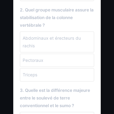
2. Quel groupe musculaire assure la
stabilisation de la colonne
vertébrale ?
Abdominaux et érecteurs du
rachis
Pectoraux
Triceps
3. Quelle est la différence majeure
entre le soulevé de terre
conventionnel et le sumo ?