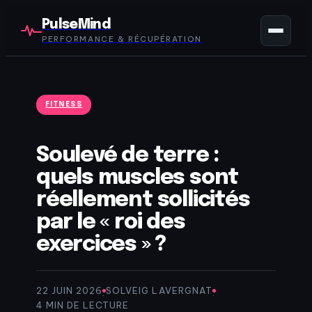
PulseMind
PERFORMANCE & RÉCUPÉRATION
FITNESS
Soulevé de terre :
quels muscles sont
réellement sollicités
par le « roi des
exercices » ?
22 JUIN 2026
SOLVEIG LAVERGNAT
·
·
4 MIN DE LECTURE