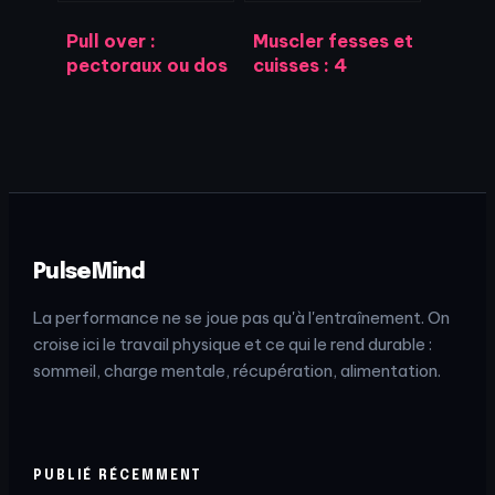
Pull over :
Muscler fesses et
pectoraux ou dos
cuisses : 4
? Maîtrisez
mouvements
l’exécution pour
piliers et les
cibler le bon
erreurs de
muscle
posture à éviter
PulseMind
La performance ne se joue pas qu'à l'entraînement. On
croise ici le travail physique et ce qui le rend durable :
sommeil, charge mentale, récupération, alimentation.
PUBLIÉ RÉCEMMENT