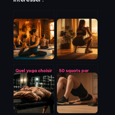
Intéresser :
Quel yoga choisir
50 squats par
pour votre profil :
jour : résultats
7 styles pour
réels,
transformer
transformation
votre pratique
physique et
erreurs à éviter