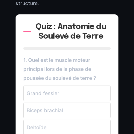
structure.
Quiz : Anatomie du
Soulevé de Terre
1. Quel est le muscle moteur
principal lors de la phase de
poussée du soulevé de terre ?
Grand fessier
Biceps brachial
Deltoïde