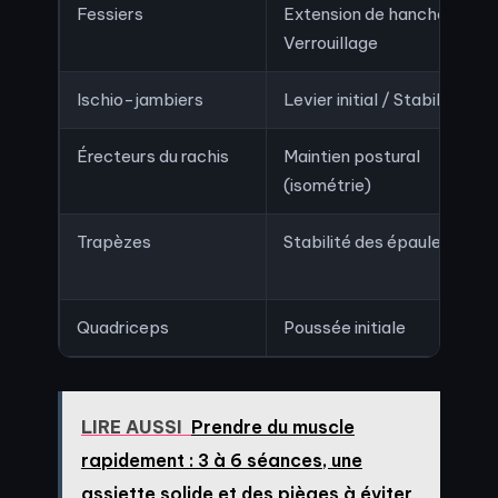
Fessiers
Extension de hanche /
Verrouillage
Ischio-jambiers
Levier initial / Stabilité
Érecteurs du rachis
Maintien postural
(isométrie)
Trapèzes
Stabilité des épaules
Quadriceps
Poussée initiale
LIRE AUSSI
Prendre du muscle
rapidement : 3 à 6 séances, une
assiette solide et des pièges à éviter