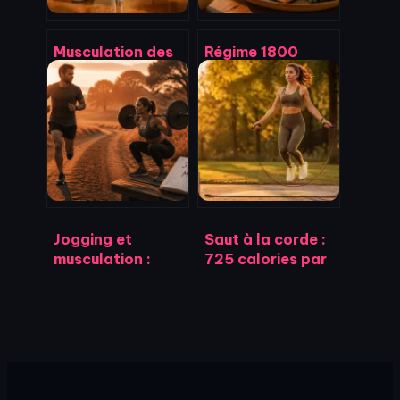
Musculation des
Régime 1800
jambes à la
calories : perdre
maison : 10
du poids
pistols et 60
durablement sans
mollets pour des
sacrifier sa
appuis d’acier
vitalité
Jogging et
Saut à la corde :
musculation :
725 calories par
comment
heure et 4 règles
concilier
d’or pour une
endurance et
perte de poids
force sans
sans blessure
sacrifier vos
muscles ?