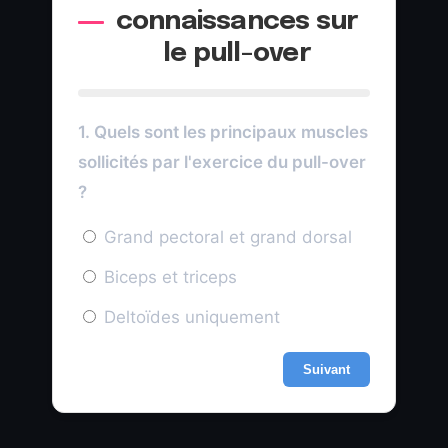
connaissances sur
le pull-over
1. Quels sont les principaux muscles
sollicités par l'exercice du pull-over
?
Grand pectoral et grand dorsal
Biceps et triceps
Deltoïdes uniquement
Suivant