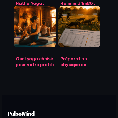
Hatha Yoga :
Homme d’1m80 :
l’équilibre entre
Pourquoi 82 kg
force et
est le poids de
souplesse pour
forme idéal pour
transformer
votre
votre quotidien
performance
Quel yoga choisir
Préparation
pour votre profil :
physique au
7 styles pour
football : 3
transformer
leviers pour tenir
votre pratique
90 minutes sans
perdre sa lucidité
PulseMind