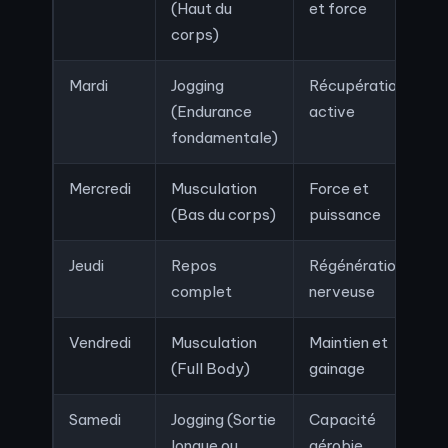
(Haut du
et force
corps)
Mardi
Jogging
Récupération
(Endurance
active
fondamentale)
Mercredi
Musculation
Force et
(Bas du corps)
puissance
Jeudi
Repos
Régénération
complet
nerveuse
Vendredi
Musculation
Maintien et
(Full Body)
gainage
Samedi
Jogging (Sortie
Capacité
longue ou
aérobie