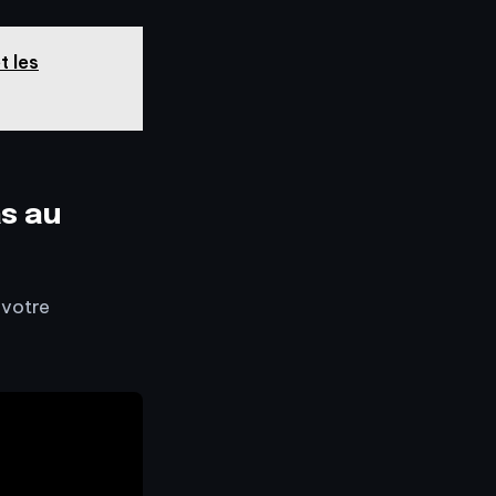
t les
as au
 votre