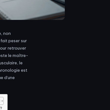
e, non
 fait peser sur
pour retrouver
ste le maître-
sculaire, le
hronologie est
ue d’une
 ?