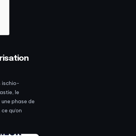
risation
 ischio-
stie, le
e une phase de
t ce qu’on