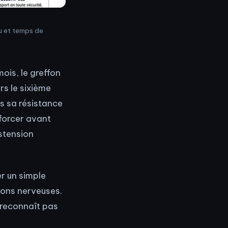
u et temps de
ois, le greffon
rs le sixième
s sa résistance
 forcer avant
istension
r un simple
ions nerveuses.
e reconnaît pas