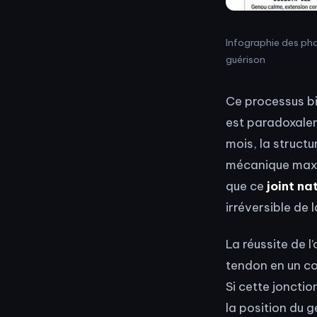
Infographie des pha
guérison
Ce processus bi
est paradoxaleme
mois, la struct
mécanique maxim
que ce
joint na
irréversible de 
La réussite de 
tendon en un co
Si cette joncti
la position du 