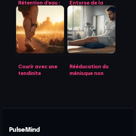
Rétention d’eau :
Entorse de la
comment
cheville : le
dégonfler
protocole RICE et
naturellement en
les 4 signaux
évitant le piège
d’alerte pour
du sel caché
consulter
Courir avec une
Rééducation du
tendinite
ménisque non
d’Achille : 4
opéré : 12
signaux d’alerte
semaines pour
et protocole de
retrouver la
reprise sécurisé
stabilité sans
chirurgie
PulseMind