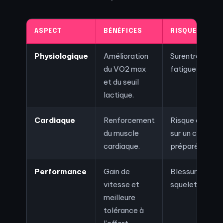
ASPECT
BÉNÉFICES
RISQUES POTE
Physiologique
Amélioration
Surentraîneme
du VO2 max
fatigue chroniq
et du seuil
lactique.
Cardiaque
Renforcement
Risque d’aryth
du muscle
sur un cœur no
cardiaque.
préparé.
Performance
Gain de
Blessures mus
vitesse et
squelettiques.
meilleure
tolérance à