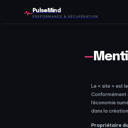
PulseMind
PERFORMANCE & RÉCUPÉRATION
Menti
Le « site » est 
Conformément à l
l’économie numér
dans la création 
Propriétaire du