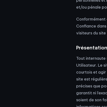
personnelles et 
et/ou pénale po
Conformément au
Confiance dans l
visiteurs du sit
Présentation
Tout internaute
Utilisateur. Le 
courtois et agir
site est régulièr
précises que pos
garantit ni l’exa
soient de son fai
informations sou