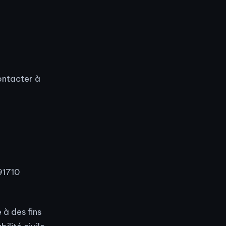
ontacter à
91710
 à des fins