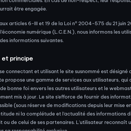
non commerciales. En cas de non-respect, leur responsab
urrait être engagée.
x articles 6-III et 19 de la Loi n° 2004-575 du 21 juin 
’économie numérique (L.C.E.N.), nous informons les utili
e des informations suivantes.
 et principe
 se connectant et utilisant le site susnommé est désign
site propose une gamme de services aux utilisateurs, qui 
 de bonne foi envers les autres utilisateurs et le webmast
ement mis à jour. Le site s’efforce de fournir des informat
sible (sous réserve de modifications depuis leur mise en
ctitude ni la complétude et l’actualité des informations di
t ou de celui de ses partenaires. L’utilisateur reconnaît u
s sa responsabilité exclusive.