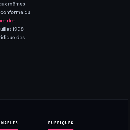
u aux mêmes
t conforme au
que-de-
uillet 1998
ridique des
RNABLES
RUBRIQUES