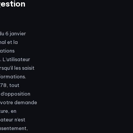
gestion
u 6 janvier
al et la
mations
 L’utilisateur
u’il les saisit
nformations.
978, tout
t d’opposition
z votre demande
ure, en
ateur n’est
onsentement,