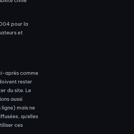
ilité civile
2004 pour la
sateurs et
é ci-après comme
doivent rester
er du site. Le
ions aussi
 ligne) mais ne
ffusées, qu’elles
tiliser ces