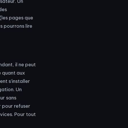
isateur. Un
 des
 (les pages que
s pourrons lire
ndant, il ne peut
té quant aux
ent s’installer
gation. Un
eur sans
r pour refuser
rvices. Pour tout