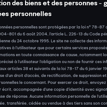
tion des biens et des personnes – 
ées personnelles
onnées personnelles sont protégées par la loi n° 78-87 d
2004-801 du 6 août 2004, l’article L. 226-13 du Code pén
éenne du 24 octobre 1995. Le site ne collecte des infor
atives à l’utilisateur que pour certains services proposés.
rmations en toute connaissance de cause, notamment lorsq
précisé à l’utilisateur l’obligation ou non de fournir ces i
 articles 38 et suivants de la loi 78-17 du 6 janvier 1
ose d’un droit d’accès, de rectification, de suppression e
sonnelles le concernant. Pour exercer ce droit, envoye
r écrit, accompagnée d’une copie d’identité avec signat
sse de réponse. Aucune information personnelle de l’utilis
ée, transférée, cédée ou vendue à des tiers sans son c