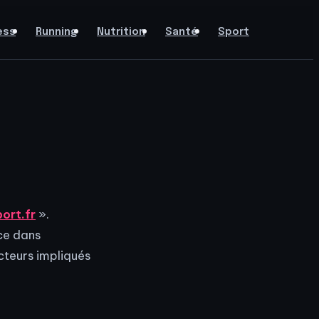
ess
Running
Nutrition
Santé
Sport
port.fr
».
nce dans
cteurs impliqués