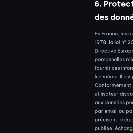
6. Protec
des donn
En France, les d
1978, la loi n° 
Directive Europ
personnelles rel
fournit ces info
lui-même. Il est 
Conformément aux
utilisateur disp
aux données per
par email ou pa
précisant l’adre
publiée, échang