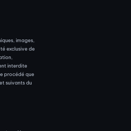
phiques, images,
été exclusive de
ation,
nt interdite
que procédé que
et suivants du