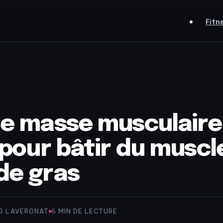
Fitn
de masse musculaire 
s pour bâtir du muscl
de gras
G LAVERGNAT
6 MIN DE LECTURE
·