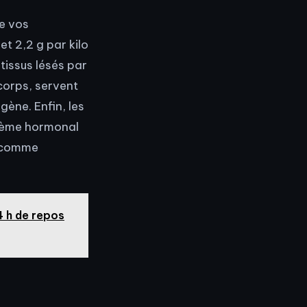
de vos
 et 2,2 g par kilo
tissus lésés par
 corps, servent
ène. Enfin, les
ystème hormonal
s comme
4 h de repos