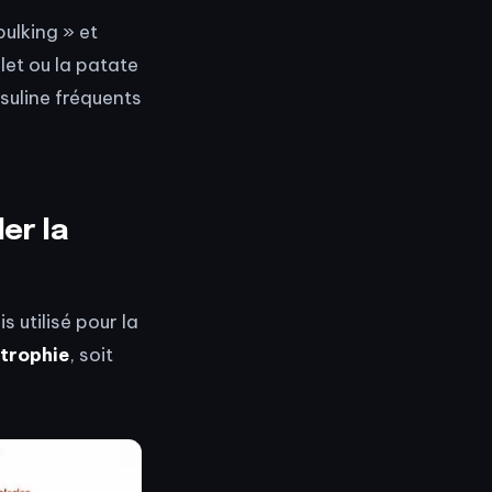
bulking » et
let ou la patate
nsuline fréquents
er la
 utilisé pour la
trophie
, soit