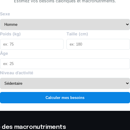
Estimez vos besoins caloriques et macronutriments.
Sexe
Poids (kg)
Taille (cm)
Âge
Niveau d’activité
Calculer mes besoins
ie des macronutriments