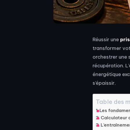
Réussir une
pri
transformer vot
orchestrer une 
récupération. L
énergétique exc
s’épaissir.
Table des m
Les fondament
Calculateur 
L’entraînemen