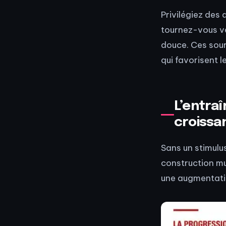
Privilégiez des 
tournez-vous ve
douce. Ces sourc
qui favorisent 
L’entraî
croissa
Sans un stimulus
construction mu
une augmentatio