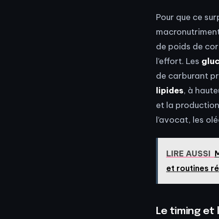
Pour que ce sur
macronutriments
de poids de cor
l’effort. Les
glu
de carburant pr
lipides
, à haut
et la production
l’avocat, les olé
LIRE AUSSI
M
et routines ré
Le timing et