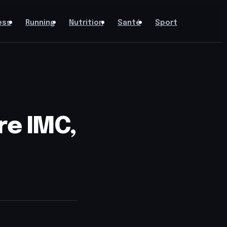
ess
Running
Nutrition
Santé
Sport
re IMC,