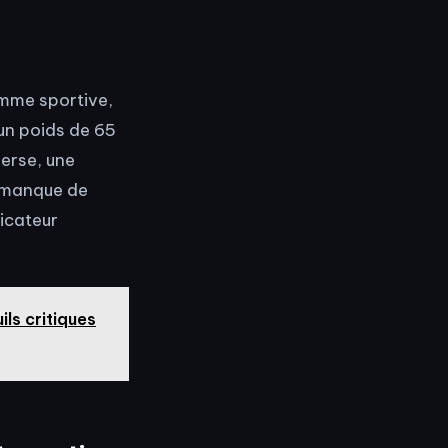
emme sportive,
 un poids de 65
verse, une
n manque de
dicateur
ls critiques