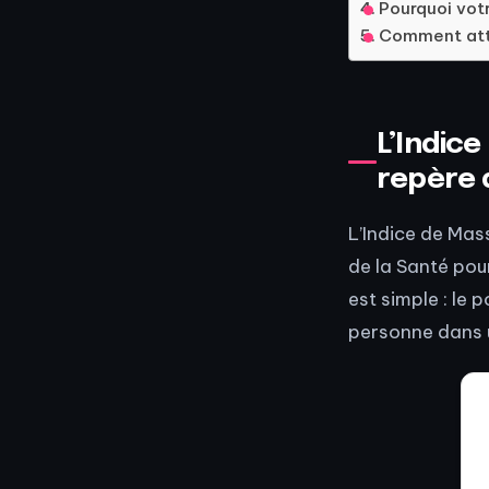
Pourquoi vot
Comment atte
L’Indic
repère 
L’Indice de Mass
de la Santé pour
est simple : le p
personne dans u