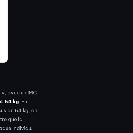
 », avec un IMC
et 64 kg
. En
sus de 64 kg, on
tre que la
aque individu.