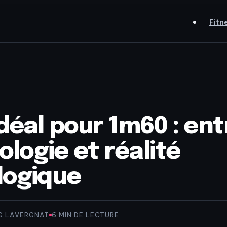
Fitn
idéal pour 1m60 : ent
logie et réalité
logique
G LAVERGNAT
6 MIN DE LECTURE
·