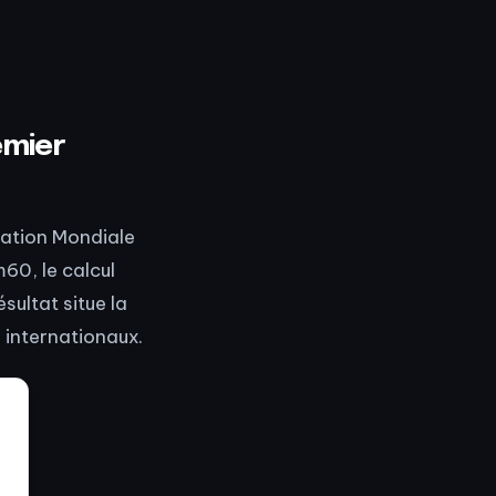
emier
isation Mondiale
60, le calcul
ésultat situe la
 internationaux.