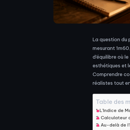
La question du 
mesurant 1m60, 
d’équilibre où 
esthétiques et l
Comprendre comm
réalistes tout e
Table des m
L’Indice de M
Calculateur 
Au-delà de l’