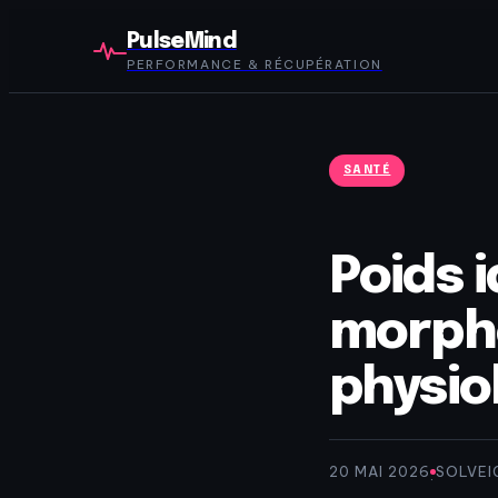
PulseMind
PERFORMANCE & RÉCUPÉRATION
SANTÉ
Poids 
morpho
physio
20 MAI 2026
SOLVEI
·