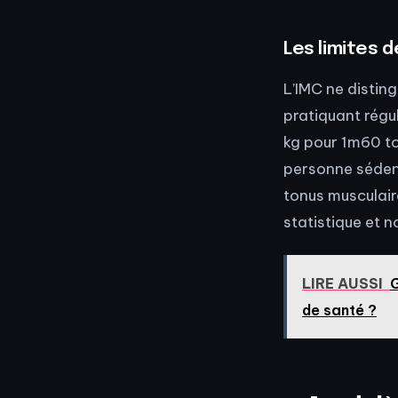
Les limites d
L’IMC ne distin
pratiquant régu
kg pour 1m60 to
personne sédent
tonus musculair
statistique et n
LIRE AUSSI
G
de santé ?