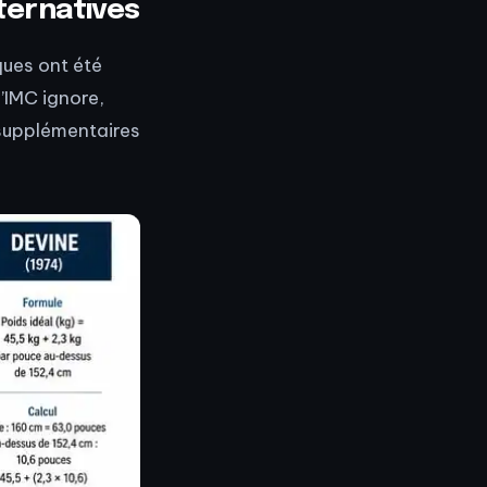
lternatives
ques ont été
’IMC ignore,
supplémentaires