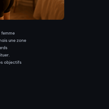
ne femme
 mais une zone
ards
ituer.
s objectifs