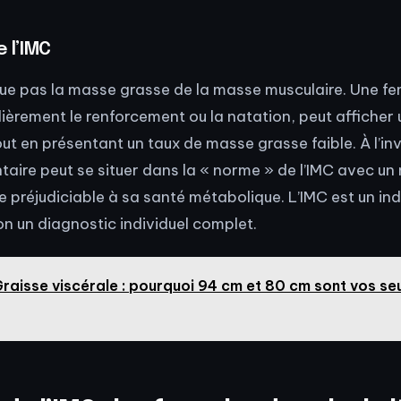
e l’IMC
gue pas la masse grasse de la masse musculaire. Une f
lièrement le renforcement ou la natation, peut afficher
ut en présentant un taux de masse grasse faible. À l’in
aire peut se situer dans la « norme » de l’IMC avec u
e préjudiciable à sa santé métabolique. L’IMC est un in
on un diagnostic individuel complet.
raisse viscérale : pourquoi 94 cm et 80 cm sont vos seui