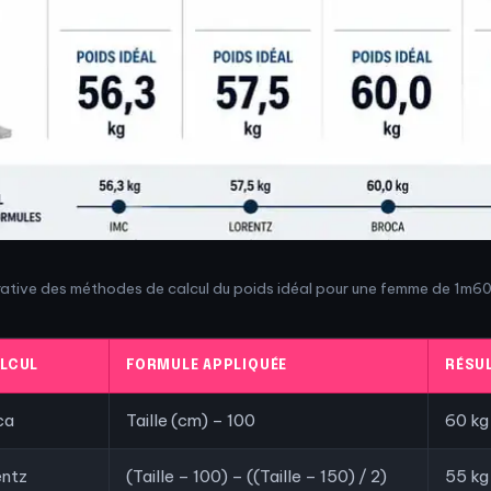
ative des méthodes de calcul du poids idéal pour une femme de 1m6
ALCUL
FORMULE APPLIQUÉE
RÉSU
ca
Taille (cm) – 100
60 kg
entz
(Taille – 100) – ((Taille – 150) / 2)
55 kg