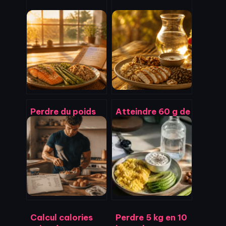
Perdre du poids
Atteindre 60 g de
en 1 semaine : 4
protéines par jour
leviers
: stratégies de
physiologiques
répartition et
pour des
menus types
résultats visibles
Calcul calories
Perdre 5 kg en 10