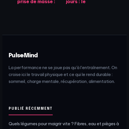
prise de masse :
jours : le
la méthode pour
protocole
bâtir du muscle
métabolique pour
sans gras
transformer
votre silhouette
sans effet yoyo
PulseMind
La performance ne se joue pas qu'à l'entraînement. On
croise ici le travail physique et ce qui le rend durable :
sommeil, charge mentale, récupération, alimentation.
PUBLIÉ RÉCEMMENT
Quels légumes pour maigrir vite ? Fibres, eau et pièges à