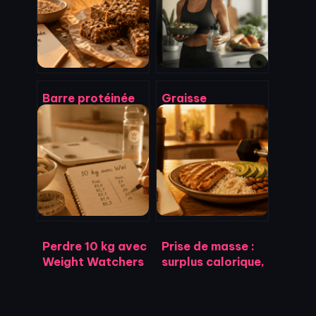
Barre protéinée
Graisse
pas chère : 4
abdominale :
critères pour
pourquoi le cardio
payer moins de
intensif bloque
2€ sans sacrifier
vos résultats et
la qualité
comment agir
Perdre 10 kg avec
Prise de masse :
Weight Watchers
surplus calorique,
: le calendrier
protéines et
réaliste pour une
récupération pour
transformation
maximiser