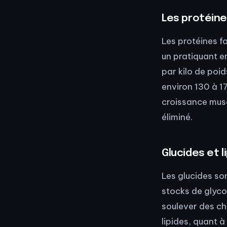
Les protéine
Les protéines f
un pratiquant e
par kilo de poi
environ 130 à 17
croissance musc
éliminé.
Glucides et l
Les glucides son
stocks de glyco
soulever des ch
lipides, quant 