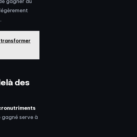
de gagner du
 légèrement
.
r transformer
delà des
ronutriments
me gagné serve à