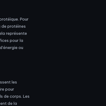
protéique. Pour
g de protéines
cela représente
fices pour la
d'énergie ou
issent les
ire pour
ds de corps. Les
ent de la