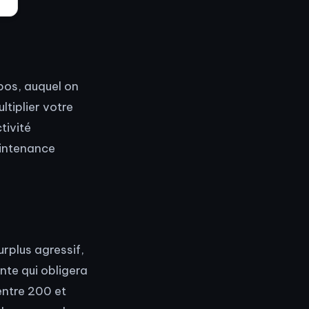
epos, auquel on
ltiplier votre
tivité
aintenance
urplus agressif,
nte qui obligera
entre 200 et