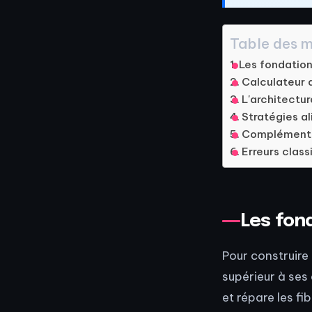
Table des m
Les fondatio
Calculateur 
L'architectu
Stratégies al
Compléments 
Erreurs clas
Les fon
Pour construire
supérieur à ses
et répare les f