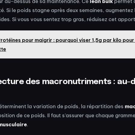
our au-dessus de sa maintenance. Ce
lean bulk
permet 
té. Si le poids stagne après deux semaines, augmentez
ides. Si vous vous sentez trop gras, réduisez cet apport
rotéines pour maigrir : pourquoi viser 1,5g par kilo pou
tte
tecture des macronutriments : au-
s
déterminent la variation de poids, la répartition des
mac
osition de ce poids. Il faut s'assurer que chaque gram
musculaire
.