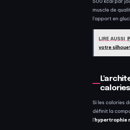
500 kcal par j
muscle de quali
l'apport en gluc
LIRE AUSSI
P
votre silhoue
L'archi
calorie
Si les calories 
définit la comp
l'
hypertrophie 