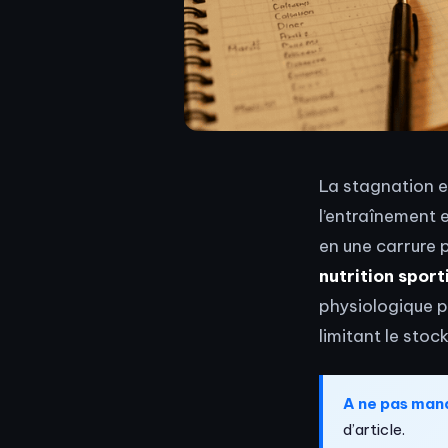
La stagnation e
l’entraînement e
en une carrure p
nutrition sport
physiologique p
limitant le sto
A ne pas man
d’article.