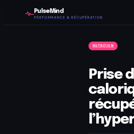
PulseMind
PERFORMANCE & RÉCUPÉRATION
NUTRITION
Prise 
calori
récupé
l’hype