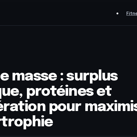
Fitn
de masse : surplus
que, protéines et
ration pour maximi
rtrophie