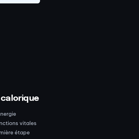
 calorique
énergie
nctions vitales
emière étape