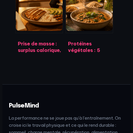
payer moins de
intensif bloque
2€ sans sacrifier
vos résultats et
la qualité
comment agir
Prise de masse :
Protéines
surplus calorique,
végétales : 5
protéines et
leviers
récupération pour
métaboliques
maximiser
pour perdre du
l’hypertrophie
poids sans faim
PulseMind
La performance ne se joue pas qu'à l'entraînement. On
croise ici le travail physique et ce qui le rend durable :
sommeil, charge mentale, récupération, alimentation.