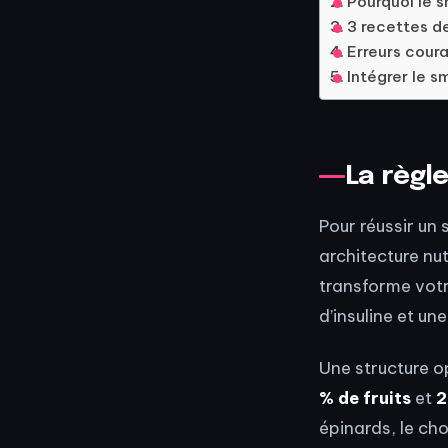
Pourquoi le s
3 recettes d
Erreurs cour
Intégrer le s
La règle
Pour réussir un
architecture nutr
transforme votr
d’insuline et un
Une structure op
% de fruits
et
2
épinards, le ch