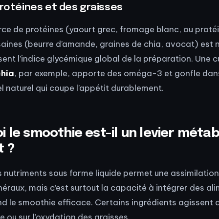
protéines et des graisses
rce de protéines (yaourt grec, fromage blanc, ou proté
saines (beurre d’amande, graines de chia, avocat) est 
ent l’indice glycémique global de la préparation. Une cu
chia
, par exemple, apporte des oméga-3 et gonfle dan
l naturel qui coupe l’appétit durablement.
 le smoothie est-il un levier méta
t ?
utriments sous forme liquide permet une assimilation
éraux, mais c’est surtout la capacité à intégrer des al
end le smoothie efficace. Certains ingrédients agissent 
 ou sur l’oxydation des graisses.