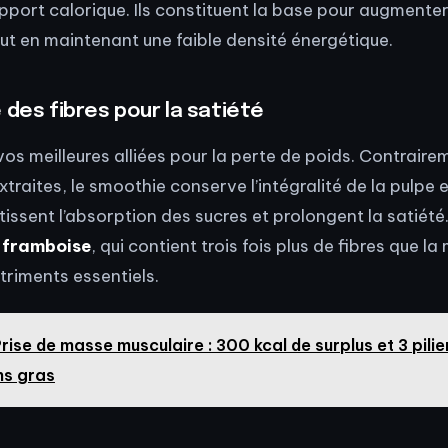
apport calorique. Ils constituent la base pour augmenter
out en maintenant une faible densité énergétique.
 des fibres pour la satiété
vos meilleures alliées pour la perte de poids. Contraire
extraites, le smoothie conserve l’intégralité de la pulpe 
tissent l’absorption des sucres et prolongent la satiété.
a
framboise
, qui contient trois fois plus de fibres que l
utriments essentiels.
rise de masse musculaire : 300 kcal de surplus et 3 pilie
ns gras