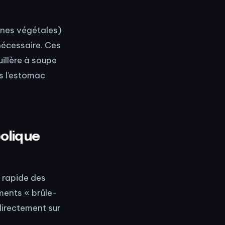
ines végétales)
nécessaire. Ces
illère à soupe
s l’estomac
bolique
 rapide des
iments « brûle-
directement sur