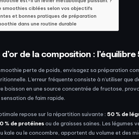
moothie est-il un levier métabolique puissant ?
e smoothies ciblées selon vos objectifs
antes et bonnes pratiques de préparation
moothie dans une routine durable
 d’or de la composition : l’équilibre
 smoothie perte de poids, envisagez sa préparation c
itionnelle. L’erreur fréquente consiste à n’utiliser que de
e boisson en une source concentrée de fructose, prov
e sensation de faim rapide.
timale repose sur la répartition suivante :
50 % de lég
0 % de protéines
ou de graisses saines. Les légumes v
ou kale ou le concombre, apportent du volume et des m