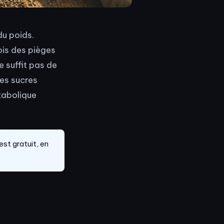
du poids.
ois des pièges
e suffit pas de
les sucres
tabolique
est gratuit, en