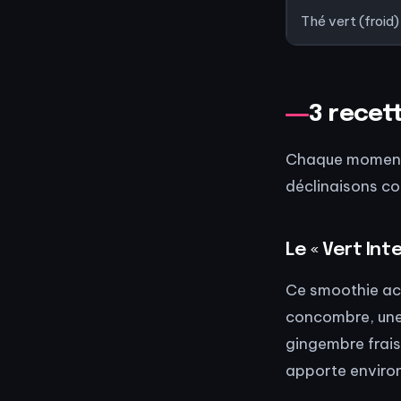
Thé vert (froid)
3 recet
Chaque moment d
déclinaisons co
Le « Vert Int
Ce smoothie act
concombre, une 
gingembre frais
apporte environ