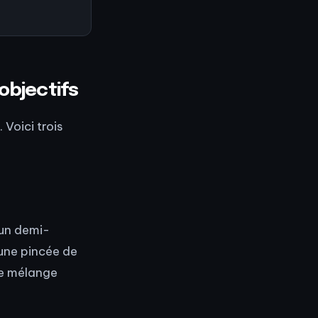
objectifs
Voici trois
 un demi-
une pincée de
Ce mélange