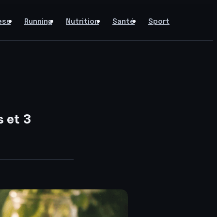
ess
Running
Nutrition
Santé
Sport
 et 3