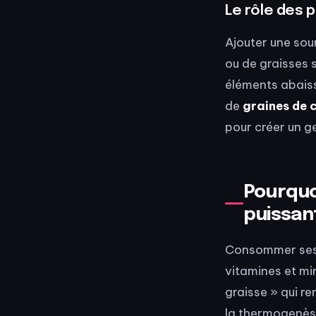
Le rôle des 
Ajouter une sou
ou de graisses 
éléments abaiss
de
graines de 
pour créer un ge
Pourquoi
puissan
Consommer ses n
vitamines et min
graisse » qui r
la thermogenèse