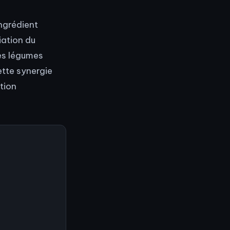
ngrédient
iation du
des légumes
ette synergie
tion