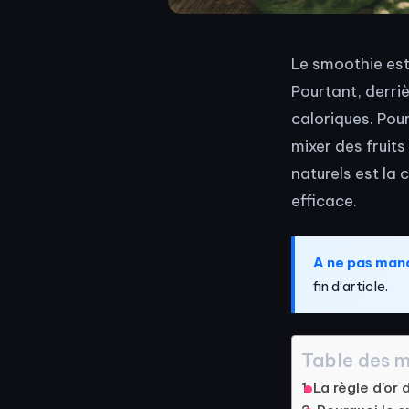
Le smoothie est
Pourtant, derri
caloriques. Pour
mixer des fruits
naturels est la
efficace.
A ne pas man
fin d’article.
Table des m
La règle d’or 