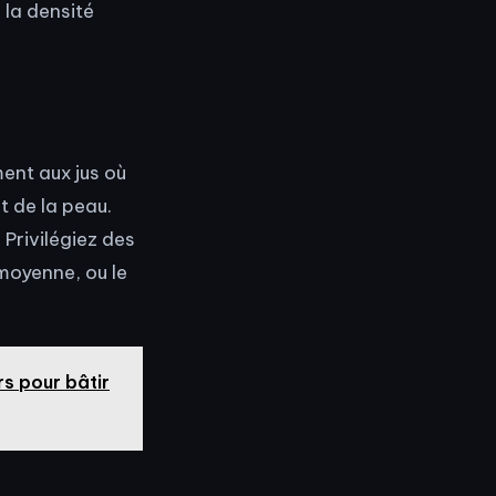
 la densité
ment aux jus où
et de la peau.
 Privilégiez des
a moyenne, ou le
rs pour bâtir