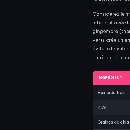
Considérez le 
interagit avec 
gingembre (ther
verts crée un e
évite la lassit
nutritionnelle c
INGRÉDIENT
Épinards frais
Kiwi
Graines de chia