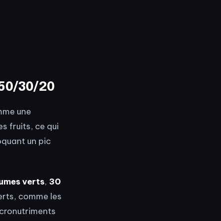
 50/30/20
omme une
s fruits, ce qui
oquant un pic
umes verts
,
30
erts, comme les
icronutriments