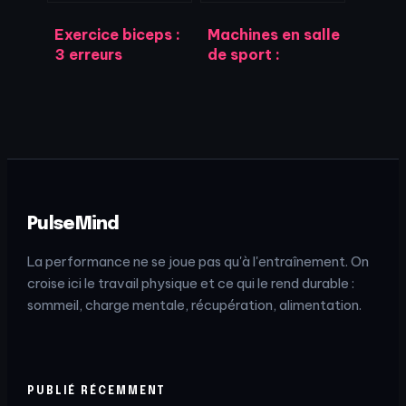
Exercice biceps :
Machines en salle
3 erreurs
de sport :
d’amplitude qui
comment choisir
bloquent votre
l’équipement
prise de volume
adapté à vos
objectifs ?
PulseMind
La performance ne se joue pas qu'à l'entraînement. On
croise ici le travail physique et ce qui le rend durable :
sommeil, charge mentale, récupération, alimentation.
PUBLIÉ RÉCEMMENT