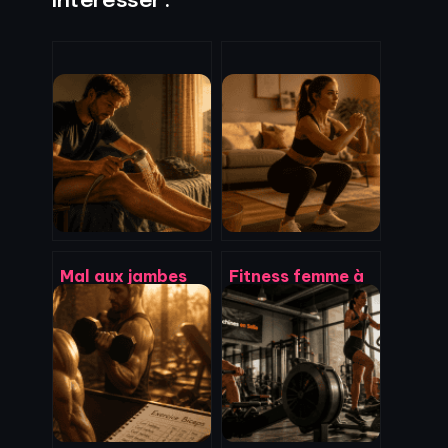
Intéresser :
Mal aux jambes
Fitness femme à
après la marche :
la maison : 3
identifier la cause
piliers pour
et soulager la
tonifier son corps
douleur
sans matériel
durablement