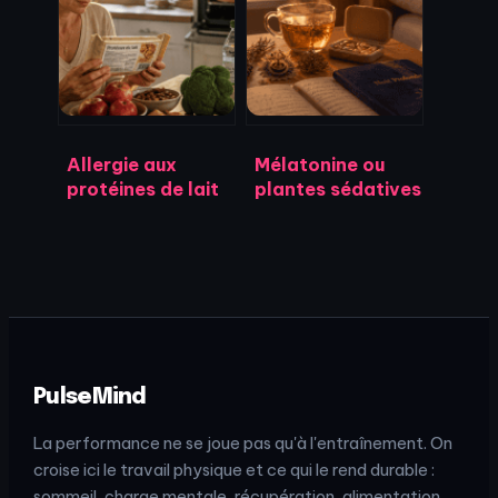
stopper la
risques du tour de
douleur et
taille et agir
accélérer la
efficacement
récupération
Allergie aux
Mélatonine ou
protéines de lait
plantes sédatives
de vache : 3
: comment choisir
piliers pour
le complément
sécuriser
idéal pour vos
l’alimentation et
nuits ?
éviter les
carences
PulseMind
La performance ne se joue pas qu'à l'entraînement. On
croise ici le travail physique et ce qui le rend durable :
sommeil, charge mentale, récupération, alimentation.