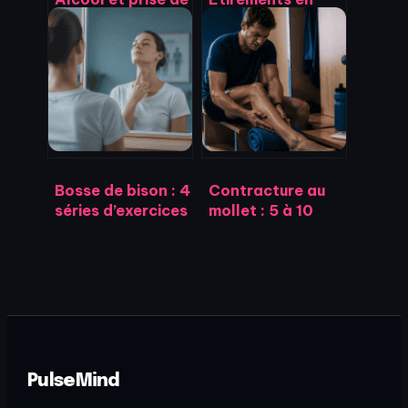
poids : 7 kcal par
musculation : 30
gramme et 3
secondes par
mécanismes qui
muscle pour
bloquent vos
gagner en
résultats
mobilité sans
sacrifier votre
force
Bosse de bison : 4
Contracture au
séries d’exercices
mollet : 5 à 10
pour redresser
jours de repos et
votre posture et
4 gestes pour
libérer vos
éviter la
cervicales
déchirure
PulseMind