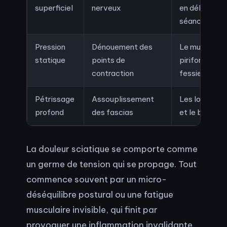
superficiel
nerveux
en début de
séance
Pression
Dénouement des
Le muscle
statique
points de
piriforme et 
contraction
fessiers
Pétrissage
Assouplissement
Les lombaire
profond
des fascias
et le bas du 
La douleur sciatique se comporte comme
un germe de tension qui se propage. Tout
commence souvent par un micro-
déséquilibre postural ou une fatigue
musculaire invisible, qui finit par
provoquer une inflammation invalidante.