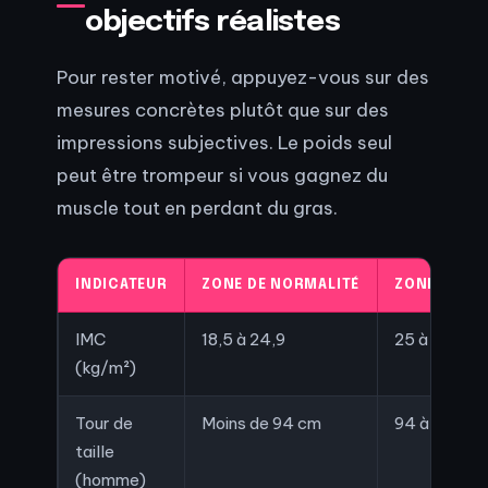
objectifs réalistes
Pour rester motivé, appuyez-vous sur des
mesures concrètes plutôt que sur des
impressions subjectives. Le poids seul
peut être trompeur si vous gagnez du
muscle tout en perdant du gras.
INDICATEUR
ZONE DE NORMALITÉ
ZONE DE SU
IMC
18,5 à 24,9
25 à 29,9
(kg/m²)
Tour de
Moins de 94 cm
94 à 102 cm
taille
(homme)