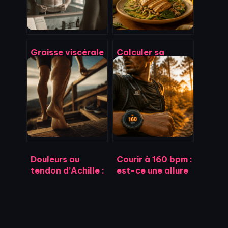
Graisse viscérale
Calculer sa
: pourquoi 94 cm
dépense
et 80 cm sont vos
énergétique :
seuils critiques de
pourquoi le niveau
santé ?
d’activité fausse
systématiquement
vos résultats
Douleurs au
Courir à 160 bpm :
tendon d’Achille :
est-ce une allure
comprendre les
de croisière ou
causes, soigner la
une zone de
tendinopathie et
danger ?
prévenir la
rupture