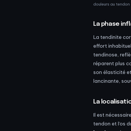
douleurs au tendon 
La phase in
La tendinite co
effort inhabitue
tendinose, reflè
réparent plus c
son élasticité 
lancinante, souv
La localisati
Il est nécessaire
tendon et l’os d