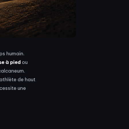
rps humain.
se à pied
ou
e calcaneum.
 athlète de haut
cessite une