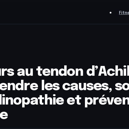
Fitn
rs au tendon d’Achill
ndre les causes, s
dinopathie et préveni
re