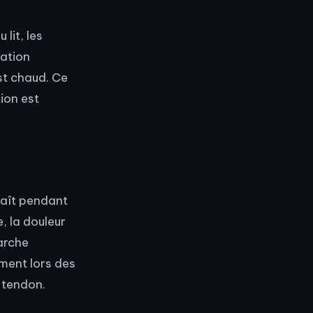
 lit, les
sation
st chaud. Ce
ion est
raît pendant
e, la douleur
arche
ment lors des
 tendon.