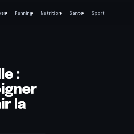
ess
Running
Nutrition
Santé
Sport
e :
oigner
r la