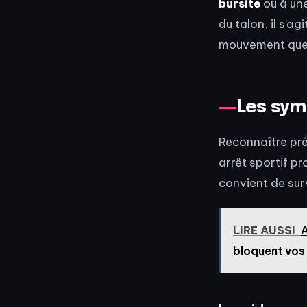
bursite
ou à un
du talon, il s’a
mouvement que l
Les sym
Reconnaître pré
arrêt sportif pr
convient de surv
LIRE AUSSI
A
bloquent vos 