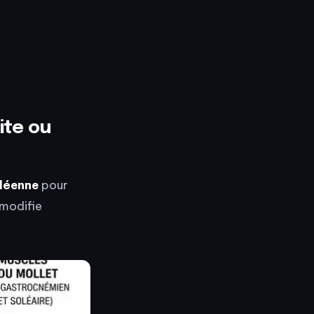
ite ou
lléenne
pour
 modifie