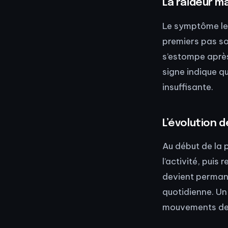
La raideur m
Le symptôme le 
premiers pas so
s’estompe après
signe indique q
insuffisante.
L’évolution d
Au début de la 
l’activité, puis 
devient permane
quotidienne. Un
mouvements de l