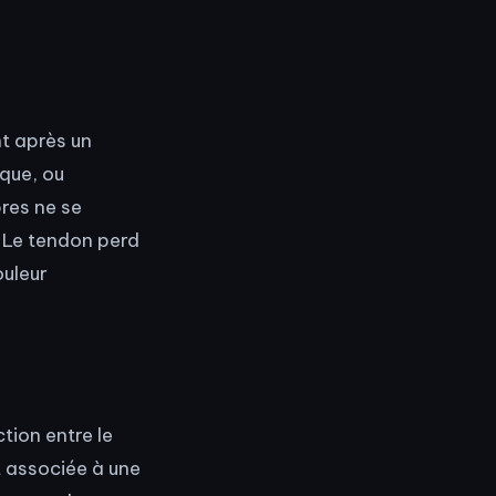
t après un
ique, ou
bres ne se
. Le tendon perd
ouleur
ction entre le
nt associée à une