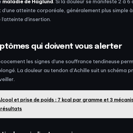
e
maladie de Haglund
. Si la douleur se manifeste 2 à 
git d’une atteinte corporéale, généralement plus simple à 
’atteinte d’insertion.
ptômes qui doivent vous alerter
cocement les signes d’une souffrance tendineuse perme
olongé. La douleur au tendon d’Achille suit un schéma pré
eiller.
lcool et prise de poids : 7 kcal par gramme et 3 mécani
résultats