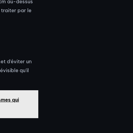
6 cm au-dessus
traiter par le
t d’éviter un
visible qu’il
smes qui