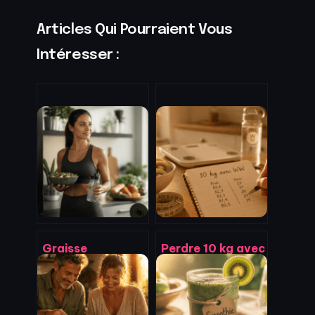
Articles Qui Pourraient Vous
Intéresser :
Graisse
Perdre 10 kg avec
abdominale :
Weight Watchers
pourquoi le cardio
: le calendrier
intensif bloque
réaliste pour une
vos résultats et
transformation