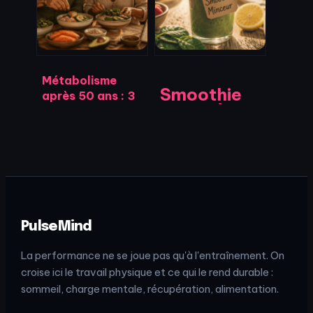
comment agir
durable
Métabolisme
Smoothie
après 50 ans : 3
perte de
leviers
poids : 50%
nutritionnels et
de légumes
physiques pour
verts et 3
relancer votre
astuces
dépense
pour
énergétique
stabiliser
votre
PulseMind
glycémie
La performance ne se joue pas qu'à l'entraînement. On
croise ici le travail physique et ce qui le rend durable :
sommeil, charge mentale, récupération, alimentation.