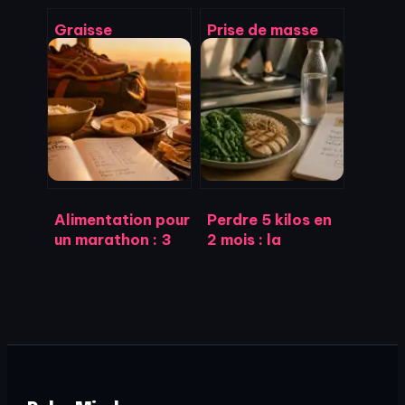
Graisse
Prise de masse
abdominale :
musculaire : 300
pourquoi le cardio
kcal de surplus et
intensif bloque
3 piliers pour
vos résultats et
bâtir du muscle
comment agir
sans gras
Alimentation pour
Perdre 5 kilos en
un marathon : 3
2 mois : la
jours de charge
méthode
glucidique et
concrète pour
menu type pour
réussir sans
éviter le mur
privation