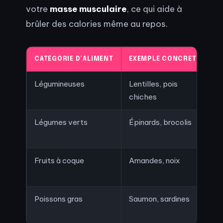
votre
masse musculaire
, ce qui aide à
brûler des calories même au repos.
CATÉGORIE D’ALIMENT
EXEMPLE CONCRET
BÉ
Légumineuses
Lentilles, pois
Ric
chiches
pr
Légumes verts
Épinards, brocolis
Fai
ric
Fruits à coque
Amandes, noix
Ac
ins
Poissons gras
Saumon, sardines
Om
in