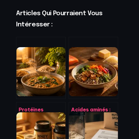
Articles Qui Pourraient Vous
Intéresser :
Protéines
Acides aminés :
végétales : 5
comment
leviers
optimiser votre
métaboliques
profil nutritionnel
pour perdre du
au quotidien