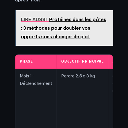
LIRE AUSSI
Protéines dans les pâtes
: 3 méthodes pour doubler vos
apports sans changer de plat
PHASE
OBJECTIF PRINCIPAL
ACTION
Mois 1 :
Perdre 2,5 à 3 kg
Suppre
Déclenchement
des suc
rapides
séance
2-
20/sem
hydrata
stricte.