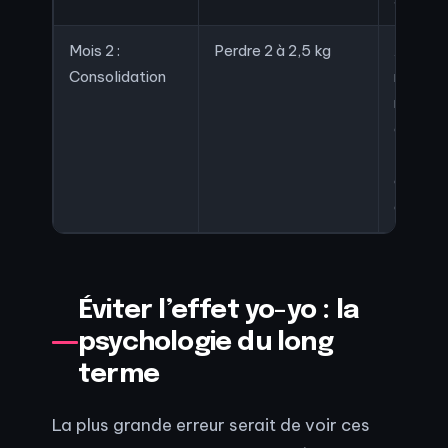
Mois 2 :
Perdre 2 à 2,5 kg
Ajout d
Consolidation
renfor
muscula
contrôl
portion
optimis
du somm
Éviter l’effet yo-yo : la
psychologie du long
terme
La plus grande erreur serait de voir ces