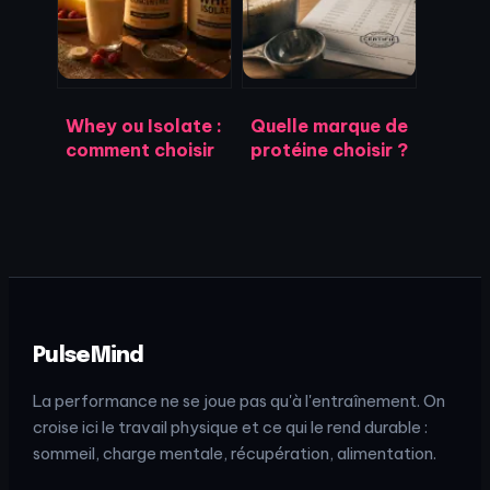
poids sans faim
Whey ou Isolate :
Quelle marque de
comment choisir
protéine choisir ?
sa protéine selon
5 critères de
ses objectifs et
pureté pour ne
sa digestion ?
plus se tromper
PulseMind
La performance ne se joue pas qu'à l'entraînement. On
croise ici le travail physique et ce qui le rend durable :
sommeil, charge mentale, récupération, alimentation.