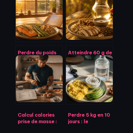
Perdre du poids
Atteindre 60 g de
en 1 semaine : 4
protéines par jour
leviers
: stratégies de
physiologiques
répartition et
pour des
menus types
résultats visibles
Calcul calories
Perdre 5 kg en 10
prise de masse :
jours : le
la méthode pour
protocole