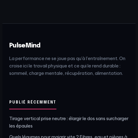
bâtir du muscle
métabolique pour
sans gras
transformer
votre silhouette
sans effet yoyo
PulseMind
La performance ne se joue pas qu'à l'entraînement. On
croise ici le travail physique et ce qui le rend durable :
sommeil, charge mentale, récupération, alimentation.
PUBLIÉ RÉCEMMENT
Tirage vertical prise neutre : élargir le dos sans surcharger
les épaules
Quels légumes pour maigrir vite ? Fibres, eau et pièges à