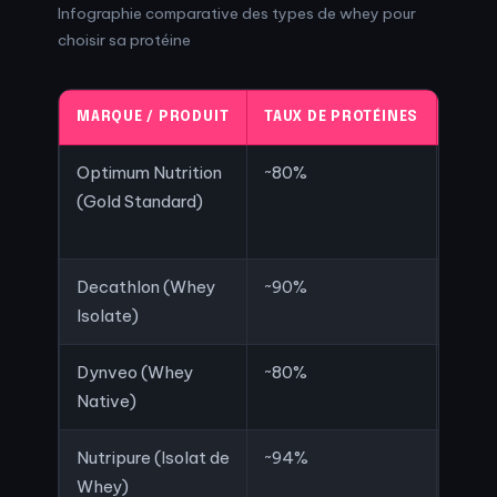
Infographie comparative des types de whey pour
choisir sa protéine
MARQUE / PRODUIT
TAUX DE PROTÉINES
BCAA
Optimum Nutrition
~80%
5.5g
(Gold Standard)
Decathlon (Whey
~90%
6g
Isolate)
Dynveo (Whey
~80%
5.4g
Native)
Nutripure (Isolat de
~94%
7g
Whey)