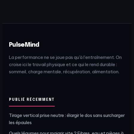
dosage précis ?
ses objectifs et
sa digestion ?
PulseMind
La performance ne se joue pas qu'à l'entraînement. On
croise ici le travail physique et ce qui le rend durable :
sommeil, charge mentale, récupération, alimentation.
PUBLIÉ RÉCEMMENT
Tirage vertical prise neutre : élargir le dos sans surcharger
les épaules
Quels légumes pour maigrir vite ? Fibres, eau et pièges à