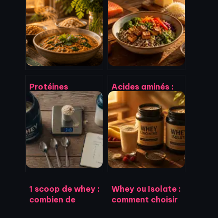
Protéines
Acides aminés :
végétales : 5
comment
leviers
optimiser votre
métaboliques
profil nutritionnel
pour perdre du
au quotidien
poids sans faim
1 scoop de whey :
Whey ou Isolate :
combien de
comment choisir
grammes pour un
sa protéine selon