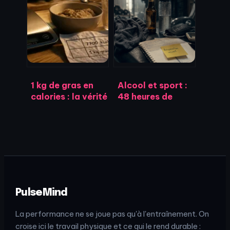
forme idéal pour
abdos sans vous
votre
blesser
performance
1 kg de gras en
Alcool et sport :
calories : la vérité
48 heures de
scientifique
récupération en
derrière le chiffre
moins et un risque
de 7 700 kcal
de blessure
démultiplié
PulseMind
La performance ne se joue pas qu'à l'entraînement. On
croise ici le travail physique et ce qui le rend durable :