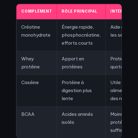
COMPLÉMENT
RÔLE PRINCIPAL
INTÉRÊT EN 
Créatine
Énergie rapide,
Aide à mieux
monohydrate
phosphocréatine,
les séries in
efforts courts
Whey
Apport en
Pratique pou
protéine
protéines
quota proté
Caséine
Protéine à
Utile selon 
digestion plus
alimentaires 
lente
des repas
BCAA
Acides aminés
Moins priorit
isolés
protéique to
suffisant