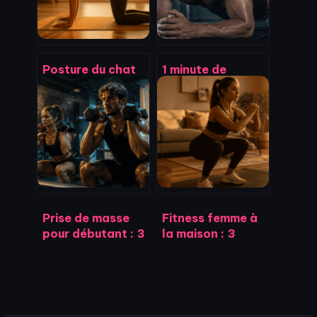
Posture du chat
1 minute de
en yoga : 4
gainage : calcul
variantes pour
réel des calories
libérer votre
et facteurs
colonne
d’optimisation
vertébrale
métabolique
Prise de masse
Fitness femme à
pour débutant : 3
la maison : 3
séances par
piliers pour
semaine pour
tonifier son corps
construire un
sans matériel
physique solide