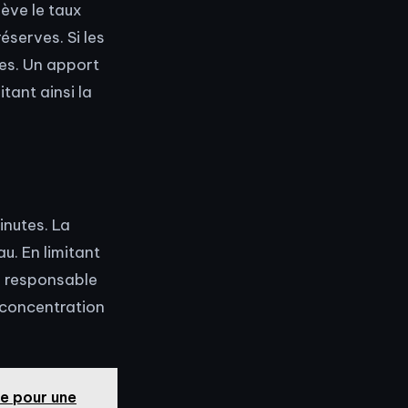
ève le taux
éserves. Si les
res. Un apport
tant ainsi la
inutes. La
u. En limitant
, responsable
e concentration
te pour une