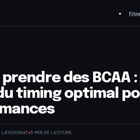
Fitn
prendre des BCAA : 
du timing optimal po
rmances
G LAVERGNAT
5 MIN DE LECTURE
·