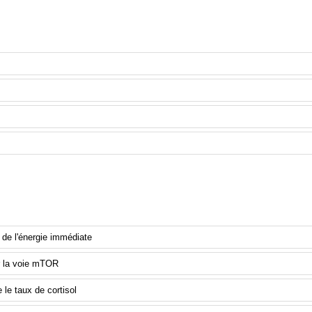
el est le ratio le plus couramment recommandé pour le
(Leucine:Isoleucine:Valine) ?
l est le rôle principal de la Leucine dans la synthèse
ique ?
 de l'énergie immédiate
r la voie mTOR
 le taux de cortisol