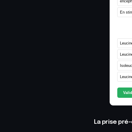
encéph
En stim
5. Qu
Leucine
Leucine
Isoleuc
Leucine
Vali
La prise pré