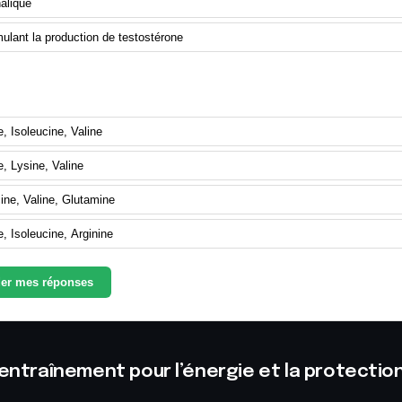
alique
ulant la production de testostérone
els sont les trois acides aminés qui composent les B
, Isoleucine, Valine
, Lysine, Valine
ine, Valine, Glutamine
, Isoleucine, Arginine
der mes réponses
-entraînement pour l’énergie et la protectio