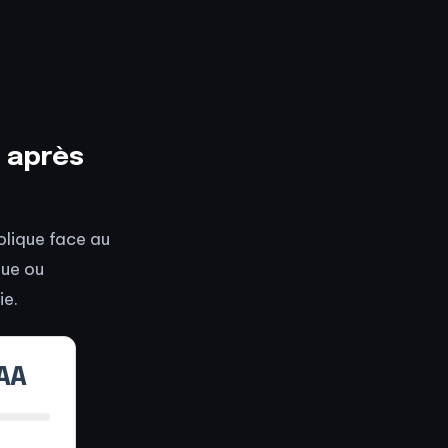
u après
lique face au
gue ou
ie.
AA