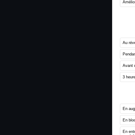
Amélior
3. Qu
maximi
Au réve
Pendan
Avant 
3 heur
4. Co
En aug
En bloq
En ent