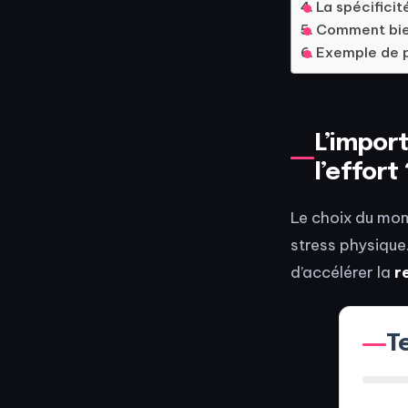
La spécificit
Comment bie
Exemple de p
L’impor
l’effort 
Le choix du mom
stress physique.
d’accélérer la
r
T