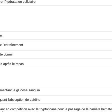
er l'hydratation cellulaire
el est le moment optimal pour consommer des BCAA p
ser leur efficacité ?
il
t l'entraînement
de dormir
es après le repas
mment les BCAA aident-ils à réduire la fatigue central
mentant le glucose sanguin
uant l'absorption de caféine
rant en compétition avec le tryptophane pour le passage de la barrière hémato