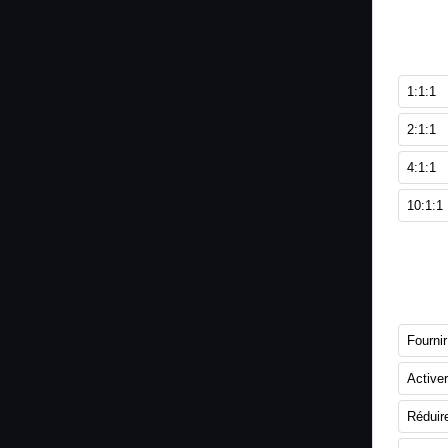
1. Qu
BCAA 
1:1:1
2:1:1
4:1:1
10:1:1
2. Que
proté
Fournir
Active
Réduire