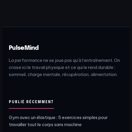
pour progresser
30% de blessures
sans se blesser
en moins avec 2
séances
hebdomadaires
PulseMind
La performance ne se joue pas qu'à l'entraînement. On
croise ici le travail physique et ce qui le rend durable :
sommeil, charge mentale, récupération, alimentation.
PUBLIÉ RÉCEMMENT
Gym avec un élastique : 5 exercices simples pour
travailler tout le corps sans machine