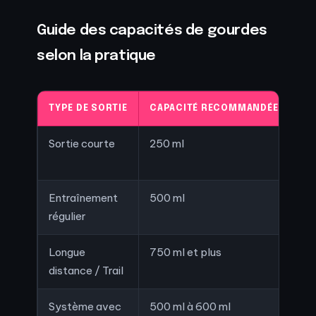
Guide des capacités de gourdes
selon la pratique
TYPE DE SORTIE
CAPACITÉ RECOMMANDÉE
PO
Sortie courte
250 ml
En
Entraînement
500 ml
En
régulier
Longue
750 ml et plus
76g
distance / Trail
Système avec
500 ml à 600 ml
Ju