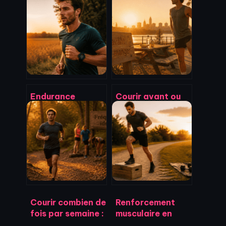
Endurance
Courir avant ou
fondamentale :
après manger : 3
pourquoi viser 70
règles d’or pour
% de votre FC
optimiser votre
maximale pour
digestion et votre
progresser sans
performance
vous épuiser
Courir combien de
Renforcement
fois par semaine :
musculaire en
le rythme idéal
course à pied :