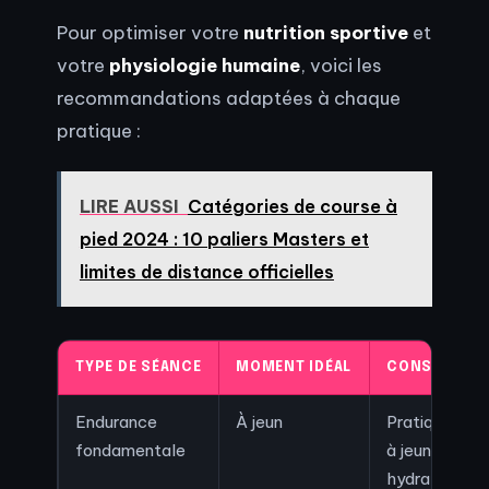
Pour optimiser votre
nutrition sportive
et
votre
physiologie humaine
, voici les
recommandations adaptées à chaque
pratique :
LIRE AUSSI
Catégories de course à
pied 2024 : 10 paliers Masters et
limites de distance officielles
TYPE DE SÉANCE
MOMENT IDÉAL
CONSEIL NU
Endurance
À jeun
Pratique re
fondamentale
à jeun avec u
hydratation s