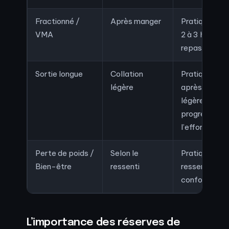
Fractionné /
Après manger
Pratique re
VMA
2 à 3 heures 
repas riche e
Sortie longue
Collation
Pratique re
légère
après une col
légère avec 
progressif p
l’effort.
Perte de poids /
Selon le
Pratique basé
Bien-être
ressenti
ressenti pers
confort diges
L’importance des réserves de