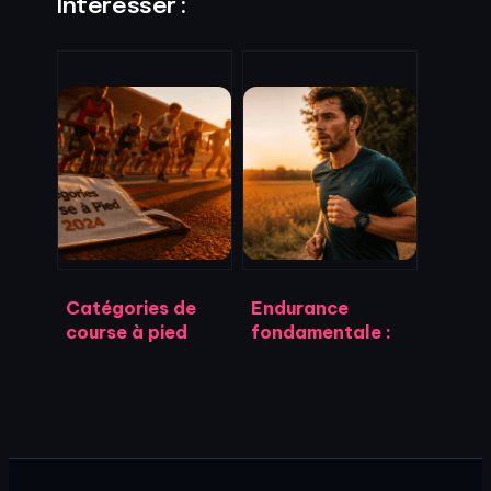
Intéresser :
Catégories de
Endurance
course à pied
fondamentale :
2024 : 10 paliers
pourquoi viser 70
Masters et limites
% de votre FC
de distance
maximale pour
officielles
progresser sans
vous épuiser