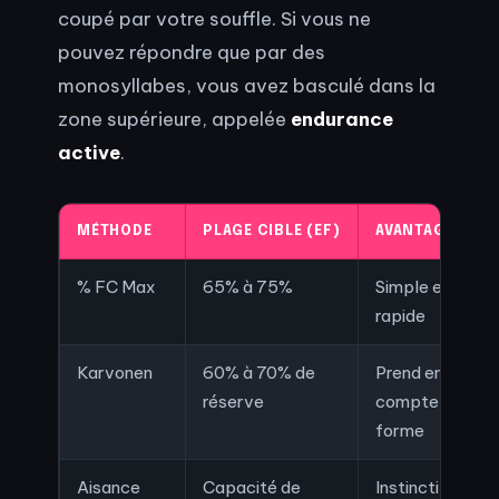
coupé par votre souffle. Si vous ne
pouvez répondre que par des
monosyllabes, vous avez basculé dans la
zone supérieure, appelée
endurance
active
.
MÉTHODE
PLAGE CIBLE (EF)
AVANTAGES
% FC Max
65% à 75%
Simple et
rapide
Karvonen
60% à 70% de
Prend en
réserve
compte la
forme
Aisance
Capacité de
Instinctif,