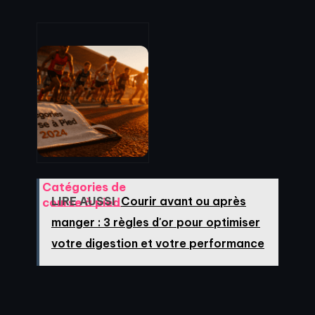
Catégories de
LIRE AUSSI
Courir avant ou après
course à pied
2024 : 10 paliers
manger : 3 règles d'or pour optimiser
Masters et limites
votre digestion et votre performance
de distance
officielles