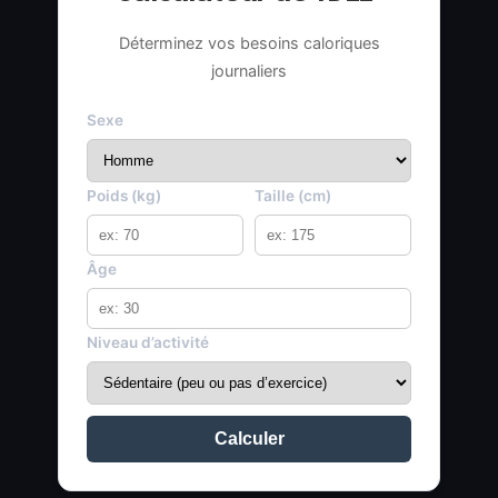
Déterminez vos besoins caloriques
journaliers
Sexe
Poids (kg)
Taille (cm)
Âge
Niveau d’activité
Calculer