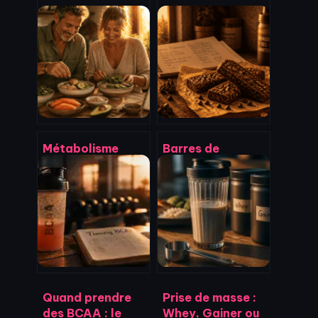
Métabolisme
Barres de
après 50 ans : 3
céréales
leviers
protéinées : 11g
nutritionnels et
de protéines et
physiques pour
70% de sucre en
relancer votre
moins pour vos
dépense
collations
énergétique
Quand prendre
Prise de masse :
des BCAA : le
Whey, Gainer ou