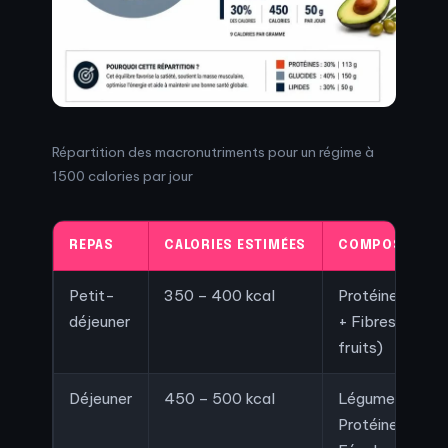
Répartition des macronutriments pour un régime à
1500 calories par jour
REPAS
CALORIES ESTIMÉES
COMPOSITION 
Petit-
350 – 400 kcal
Protéines (œuf,
déjeuner
+ Fibres (avoin
fruits)
Déjeuner
450 – 500 kcal
Légumes à volo
Protéine maigre