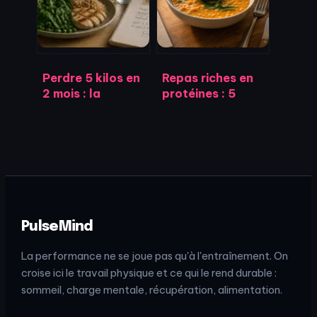
sans gras
Perdre 5 kilos en
Repas riches en
2 mois : la
protéines : 5
méthode
recettes et
concrète pour
astuces pour une
réussir sans
satiété durable
privation
PulseMind
La performance ne se joue pas qu'à l'entraînement. On
croise ici le travail physique et ce qui le rend durable :
sommeil, charge mentale, récupération, alimentation.