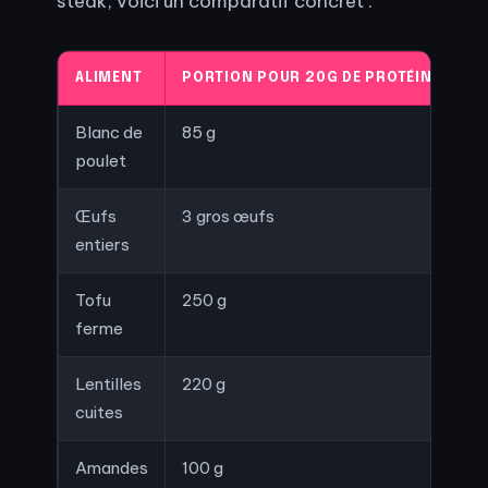
steak, voici un comparatif concret :
ALIMENT
PORTION POUR 20G DE PROTÉINES
Blanc de
85 g
poulet
Œufs
3 gros œufs
entiers
Tofu
250 g
ferme
Lentilles
220 g
cuites
Amandes
100 g