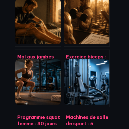
Mal aux jambes
Exercice biceps :
après la marche :
3 erreurs
identifier la cause
d’amplitude qui
et soulager la
bloquent votre
douleur
prise de volume
durablement
Programme squat
Machines de salle
femme : 30 jours
de sport : 5