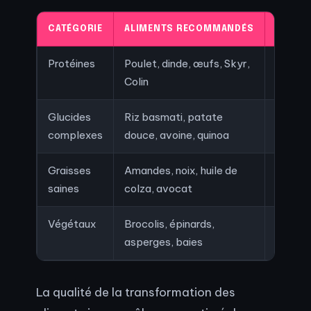
CATÉGORIE
ALIMENTS RECOMMANDÉS
BÉNÉFI
Protéines
Poulet, dinde, œufs, Skyr,
Réparat
Colin
satiét
Glucides
Riz basmati, patate
Énergie
complexes
douce, avoine, quinoa
rechar
Graisses
Amandes, noix, huile de
Santé 
saines
colza, avocat
inflam
Végétaux
Brocolis, épinards,
Fibres 
asperges, baies
micron
La qualité de la transformation des