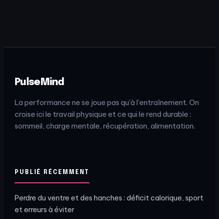
pour sculpter
critères pour
fessiers et
choisir entre
jambes en toute
guidé et poids
sécurité
libres
PulseMind
La performance ne se joue pas qu'à l'entraînement. On
croise ici le travail physique et ce qui le rend durable :
sommeil, charge mentale, récupération, alimentation.
PUBLIÉ RÉCEMMENT
Perdre du ventre et des hanches : déficit calorique, sport
et erreurs à éviter