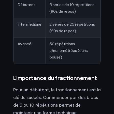
Débutant
5 séries de 10 répétitions
Maîtr
(90s de repos)
tech
Intermédiaire
2 séries de 25 répétitions
Amél
(60s de repos)
l’end
Avancé
50 répétitions
Explo
chronométrées (sans
et
pause)
perf
L’importance du fractionnement
Pour un débutant, le fractionnement est la
clé du succès. Commencer par des blocs
de 5 ou 10 répétitions permet de
maintenir une forme technique