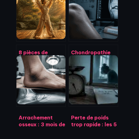
8 pièces de
Chondropathie
brocart : libérez
stade 3 : 4
vos tensions et
stratégies
renforcez votre
médicales pour
dos avec le Qi
préserver votre
Gong
cartilage
Arrachement
Perte de poids
osseux : 3 mois de
trop rapide : les 5
guérison et 4
risques majeurs
étapes clés pour
pour votre santé