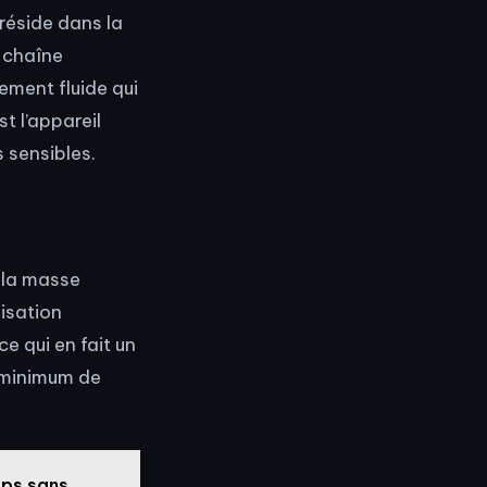
réside dans la
a chaîne
vement fluide qui
t l’appareil
s sensibles.
e la masse
lisation
e qui en fait un
n minimum de
rps sans