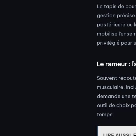
Le tapis de cou
gestion précise 
postérieure ou l
mobilise l’ensem
privilégié pour 
Le rameur : l
Souvent redouté
musculaire, incl
demande une tec
outil de choix 
temps.
LIRE AUSSI
F