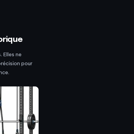
orique
 Elles ne
précision pour
nce.