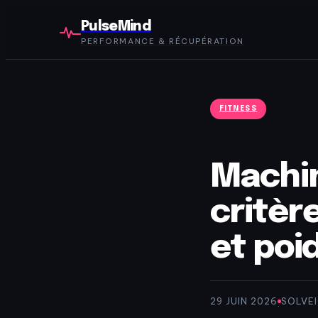
PulseMind
PERFORMANCE & RÉCUPÉRATION
FITNESS
Machin
critèr
et poid
29 JUIN 2026
SOLVE
·