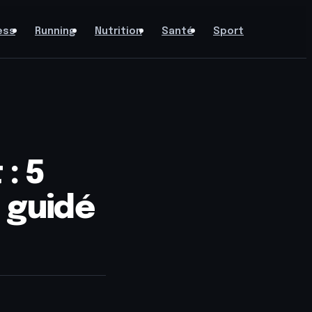
ess
Running
Nutrition
Santé
Sport
: 5
e guidé