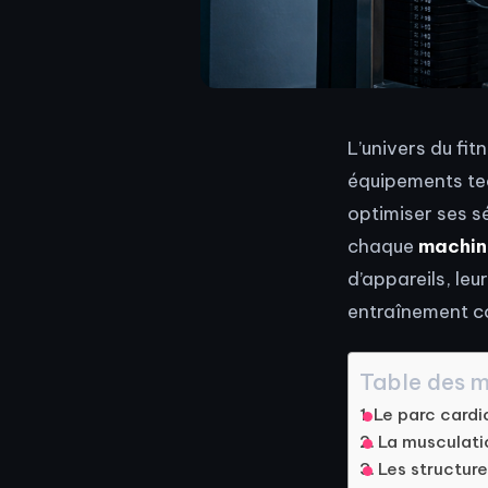
L’univers du fi
équipements tec
optimiser ses s
chaque
machine
d’appareils, leu
entraînement c
Table des m
Le parc cardi
La musculati
Les structure