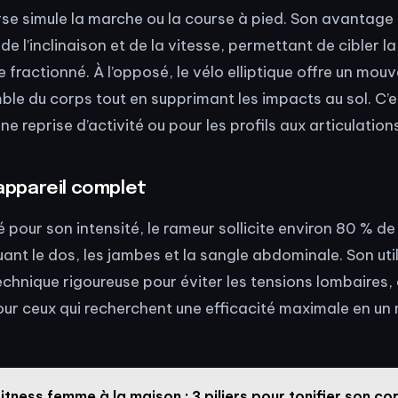
rse simule la marche ou la course à pied. Son avantage 
de l’inclinaison et de la vitesse, permettant de cibler l
e fractionné. À l’opposé, le vélo elliptique offre un mou
ble du corps tout en supprimant les impacts au sol. C’es
une reprise d’activité ou pour les profils aux articulation
’appareil complet
 pour son intensité, le rameur sollicite environ 80 % d
uant le dos, les jambes et la sangle abdominale. Son uti
hnique rigoureuse pour éviter les tensions lombaires, c
pour ceux qui recherchent une efficacité maximale en u
itness femme à la maison : 3 piliers pour tonifier son co