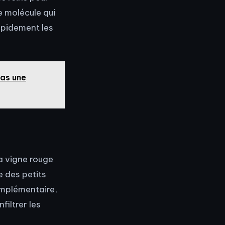
ne molécule qui
rapidement les
pas une
la vigne rouge
e des petits
complémentaire,
nfiltrer les