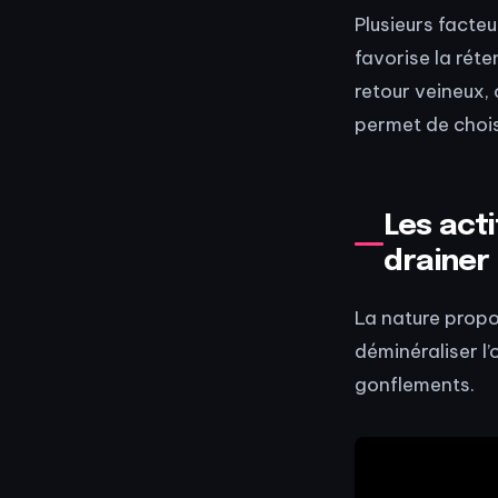
Plusieurs facteu
favorise la réte
retour veineux, 
permet de choisi
Les act
drainer
La nature propo
déminéraliser l’
gonflements.