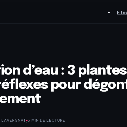
Fitn
ion d’eau : 3 plantes
 réflexes pour dégon
lement
G LAVERGNAT
5 MIN DE LECTURE
·