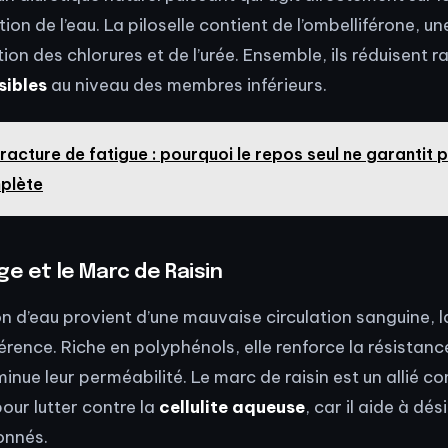
étion de l’eau. La piloselle contient de l’ombelliférone, u
ation des chlorures et de l’urée. Ensemble, ils réduisent 
sibles
au niveau des membres inférieurs.
racture de fatigue : pourquoi le repos seul ne garantit 
plète
ge et le Marc de Raisin
on d’eau provient d’une mauvaise circulation sanguine, 
éférence. Riche en polyphénols, elle renforce la résistanc
inue leur perméabilité. Le marc de raisin est un allié 
pour lutter contre la
cellulite aqueuse
, car il aide à dési
onnés.