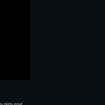
e
es reins pour