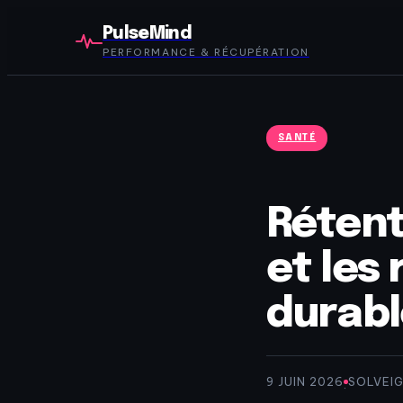
PulseMind
PERFORMANCE & RÉCUPÉRATION
SANTÉ
Rétent
et les
durab
9 JUIN 2026
SOLVEI
·