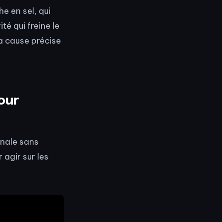
e en sel, qui
té qui freine le
la cause précise
our
énale sans
 agir sur les