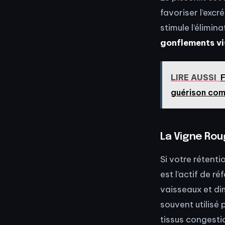
favoriser l’excr
stimule l’élimin
gonflements vi
LIRE AUSSI
F
guérison com
La Vigne Rou
Si votre rétenti
est l’actif de r
vaisseaux et dim
souvent utilisé 
tissus congesti