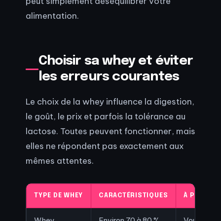
peut simplement déséquilibrer votre
alimentation.
Choisir sa whey et éviter
les erreurs courantes
Le choix de la whey influence la digestion,
le goût, le prix et parfois la tolérance au
lactose. Toutes peuvent fonctionner, mais
elles ne répondent pas exactement aux
mêmes attentes.
TYPE DE WHEY
CARACTÉRISTIQUES
À PRIVILÉG
Whey
Environ 70 à 80 %
Vous cher