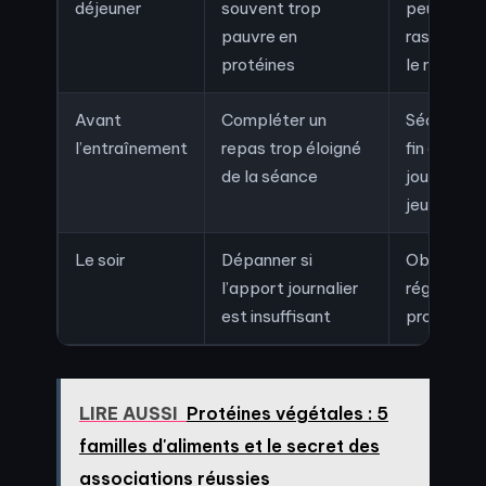
déjeuner
souvent trop
peu
pauvre en
rassasiée
protéines
le matin
Avant
Compléter un
Séance en
l’entraînement
repas trop éloigné
fin de
de la séance
journée ou
jeun
Le soir
Dépanner si
Objectif 
l’apport journalier
régularité
est insuffisant
protéique
LIRE AUSSI
Protéines végétales : 5
familles d'aliments et le secret des
associations réussies