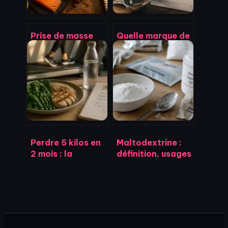
Prise de masse
Quelle marque de
musculaire : 300
protéine choisir ?
kcal de surplus et
5 critères de
3 piliers pour
pureté pour ne
bâtir du muscle
plus se tromper
sans gras
Perdre 5 kilos en
Maltodextrine :
2 mois : la
définition, usages
méthode
sportifs et réalité
concrète pour
nutritionnelle
réussir sans
privation