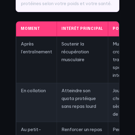
protéines selon votre poids et votre santé.
MOMENT
INTÉRÊT PRINCIPAL
POUR QUI 
Après
Soutenir la
Musculati
l’entraînement
récupération
cross-
musculaire
training,
sports
intenses
En collation
Atteindre son
Journées
quota protéique
chargées,
sans repas lourd
sèche, pri
de masse
Au petit-
Renforcer un repas
Personne