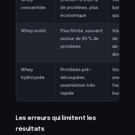
concentrée
de protéines, plus
bon rappo
économique
qualité-pr
Whey isolat
Plus filtrée, souvent
Vous voule
autour de 90 % de
de lactose
protéines
de protéin
dose
Whey
Protéines pré-
Vous rech
hydrolysée
découpées,
une digest
assimilation très
facile, ave
rapide
budget plu
Les erreurs qui limitent les
résultats