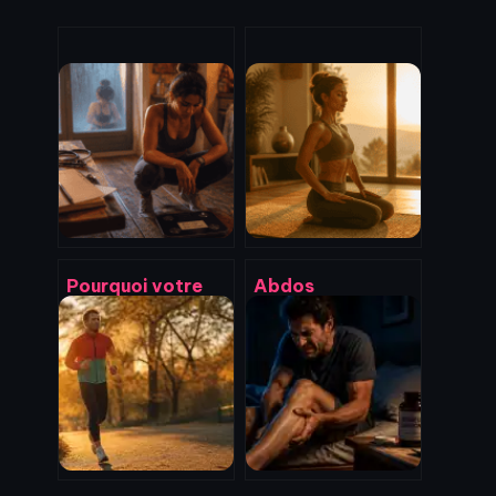
Pourquoi votre
Abdos
poids stagne : 3
hypopressifs :
blocages
résultats visibles
hormonaux et
en 4 semaines
l’erreur du déficit
grâce à cette
excessif
technique de
respiration