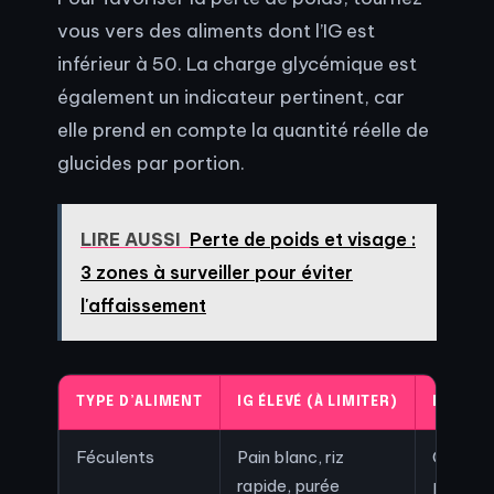
vous vers des aliments dont l’IG est
inférieur à 50. La charge glycémique est
également un indicateur pertinent, car
elle prend en compte la quantité réelle de
glucides par portion.
LIRE AUSSI
Perte de poids et visage :
3 zones à surveiller pour éviter
l'affaissement
TYPE D’ALIMENT
IG ÉLEVÉ (À LIMITER)
IG BAS 
Féculents
Pain blanc, riz
Quinoa,
rapide, purée
patate