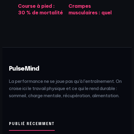
Course à pied :
Crampes
30 % de mortalité
musculaires : quel
en moins et une
magnésium
protection
choisir pour une
cardiaque
efficacité réelle ?
prouvée
PulseMind
La performance ne se joue pas qu'à l'entraînement. On
croise ici le travail physique et ce qui le rend durable :
sommeil, charge mentale, récupération, alimentation.
PUBLIÉ RÉCEMMENT