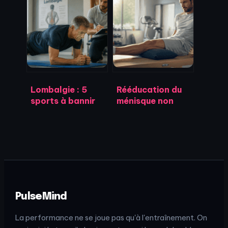
énergétique :
protocole RICE et
pourquoi le niveau
les 4 signaux
d’activité fausse
d’alerte pour
systématiquement
consulter
vos résultats
Lombalgie : 5
Rééducation du
sports à bannir
ménisque non
pour préserver
opéré : 12
votre dos et les
semaines pour
alternatives pour
retrouver la
rester actif
stabilité sans
chirurgie
PulseMind
La performance ne se joue pas qu'à l'entraînement. On